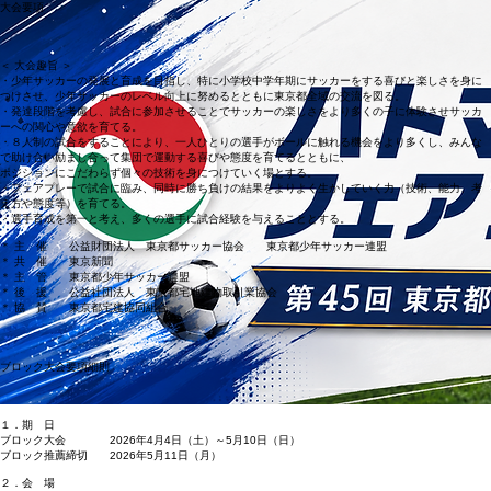
​大会要項
＜ 大会趣旨 ＞
・少年サッカーの発展と育成を目指し、特に小学校中学年期にサッカーをする喜びと楽しさを身に
つけさせ、少年サッカーのレベル向上に努めるとともに東京都全域の交流を図る。
・発達段階を考慮し、試合に参加させることでサッカーの楽しさをより多くの子に体験させサッカ
ーへの関心や意欲を育てる。
・８人制の試合をすることにより、一人ひとりの選手がボールに触れる機会をより多くし、みんな
で助け合い励まし合って集団で運動する喜びや態度を育てるとともに、
ポジションにこだわらず個々の技術を身につけていく場とする。
・フェアプレーで試合に臨み、同時に勝ち負けの結果をよりよく生かしていく力（技術、能力、考
え方や態度等）を育てる。
・選手育成を第一と考え、多くの選手に試合経験を与えることとする。
＊ 主 催 公益財団法人 東京都サッカー協会 東京都少年サッカー連盟
＊ 共 催 東京新聞
＊ 主 管 東京都少年サッカー連盟
＊ 後 援 公益社団法人 東京都宅地建物取引業協会
＊ 協 賛 東京都宅建協同組合
ブロック大会要項細則
１．期 日
ブロック大会 2026年4月4日（土）～5月10日（日）
ブロック推薦締切 2026年5月11日（月）
２．会 場