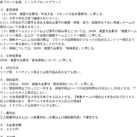
各ブロック会場 １～１６ブロックグランド
３．参加資格
（１）2026・連盟大会要項「中央大会・ブロック大会共通事項」に準じる。
（２）小学４年生主体で編成されたチーム。
ただし３年生以下の選手を含める場合は選手の健康・体格・体力・技能等を十分に考慮しチームの
責任において出場させること。
（３）複数チームエントリーおよび選手の組み替えについては、2026・連盟大会要項 『複数チーム
エントリー規定』および『大会毎の複数チームエントリー細則』に準じる。
（４）複数チームによる出場の際は、ブロック大会開催前のブロックが定めるエントリー期日まで
にメンバー表を提出して出場することができる。
（５）移籍については、2026・連盟大会要項 『移籍規定』に準じる。
４．引率指導者
2026・連盟大会要項「参加資格について」に準じる。
５．試合方法
リーグ戦、トーナメント戦または双方組み合わせても良い。
６．競技規則
（１）試合は、2026・連盟大会要項「競技規則について」に準じる。
（２）競技時間はブロックに一任する。前後半戦はハーフの試合時間を15分ないし20分とする。ア
ディショナルタイム表示はしない。
（３）大会登録選手は４年生主体で８人以上とする。【複数チームの場合は４年生のみで計２０人
以上の登録があり、各チーム４年生のみで８人以上の登録】
なお、１６ブロックは合同チームでも良い。
７．審判法
三人制審判法または一人制審判法（主審および補助審判員）で運営する。
８．大会参加費
５，０００円
９．その他