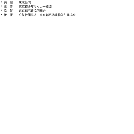
＊ 共 催 東京新聞
＊ 主 管 東京都少年サッカー連盟
＊ 協 賛 東京都宅建協同組合
​＊ 後 援 公益社団法人 東京都宅地建物取引業協会