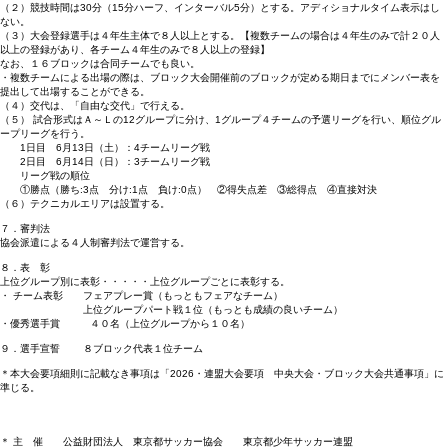
（２）競技時間は30分（15分ハーフ、インターバル5分）とする。アディショナルタイム表示はし
ない。
（３）大会登録選手は４年生主体で８人以上とする。【複数チームの場合は４年生のみで計２０人
以上の登録があり、各チーム４年生のみで８人以上の登録】
なお、１６ブロックは合同チームでも良い。
・複数チームによる出場の際は、ブロック大会開催前のブロックが定める期日までにメンバー表を
提出して出場することができる。
（４）交代は、「自由な交代」で行える。
（５） 試合形式はＡ～Ｌの12グループに分け、1グループ４チームの予選リーグを行い、順位グル
ープリーグを行う。
1日目 6月13日（土）：4チームリーグ戦
2日目 6月14日（日）：3チームリーグ戦
リーグ戦の順位
①勝点（勝ち:3点 分け:1点 負け:0点） ②得失点差 ③総得点 ④直接対決
（６）テクニカルエリアは設置する。
７．審判法
協会派遣による４人制審判法で運営する。
８．表 彰
上位グループ別に表彰・・・・・上位グループごとに表彰する。
・ チーム表彰 フェアプレー賞（もっともフェアなチーム）
上位グループパート戦１位（もっとも成績の良いチーム）
・優秀選手賞 ４０名（上位グループから１０名）
９．選手宣誓 ８ブロック代表１位チーム
＊本大会要項細則に記載なき事項は「2026・連盟大会要項 中央大会・ブロック大会共通事項」に
準じる。
＊ 主 催 公益財団法人 東京都サッカー協会 東京都少年サッカー連盟