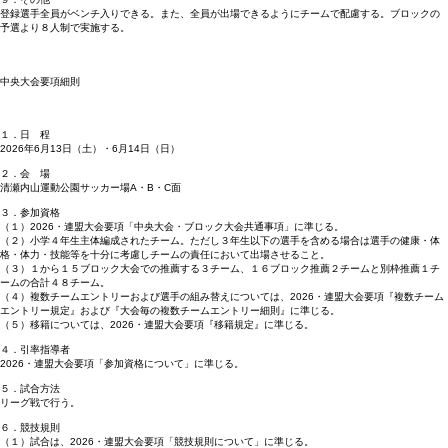
登録選手全員がベンチ入りできる。また、全員が出場できるようにチームで配慮する。ブロックの
予選より８人制で実施する。
中央大会要項細則
１．日 程
2026年6月13日（土）・6月14日（日）
２．会 場
清瀬内山運動公園サッカー場A・B・C面
３．参加資格
（１）2026・連盟大会要項「中央大会・ブロック大会共通事項」に準じる。
（２）小学４年生主体編成されたチーム。ただし３年生以下の選手を含める場合は選手の健康・体
格・体力・技能等を十分に考慮しチームの責任において出場させること。
（３）１から１５ブロック大会での推薦する３チーム、１６ブロック推薦２チームと別枠推薦１チ
ームの合計４８チーム。
（４）複数チームエントリーおよび選手の組み替えについては、2026・連盟大会要項『複数チーム
エントリー規定』および『大会毎の複数チームエントリー細則』に準じる。
（５）移籍については、2026・連盟大会要項『移籍規定』に準じる。
４．引率指導者
2026・連盟大会要項「参加資格について」に準じる。
５．試合方法
リーグ戦で行う。
６．競技規則
（１）試合は、2026・連盟大会要項「競技規則について」に準じる。